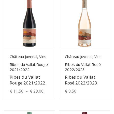
View Details
View Details
Château Juvenal, Vins
Château Juvenal, Vins
Ribes du Vallat Rouge
Ribes du Vallat Rosé
2021/2022
2022/2023
Ribes du Vallat
Ribes du Vallat
Rouge 2021/2022
Rosé 2022/2023
Plage
€
11,50
–
€
29,00
€
9,50
de
Ce
produit
prix :