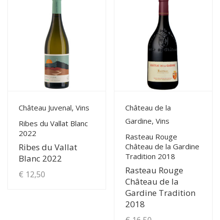
a
€ 11,50
plusieurs
à
variations.
Les
€ 29,00
options
peuvent
être
choisies
View Details
View Details
Château Juvenal, Vins
Château de la
sur
Gardine, Vins
la
Ribes du Vallat Blanc
2022
page
Rasteau Rouge
Château de la Gardine
Ribes du Vallat
du
Tradition 2018
Blanc 2022
produit
Rasteau Rouge
€
12,50
Château de la
Gardine Tradition
2018