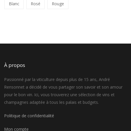
Blanc
Rosé
Rouge
À propos
Passionné par la viticulture depuis plus de 15 ans, André
Rensonnet a décidé de vous partager son savoir et son amour
pour le bon vin. Ici, vous trouverez une sélection de vins et
champagnes adaptée à tous les palais et budgets.
Politique de confidentialité
Mon compte