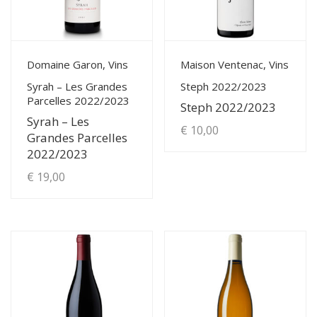
choisies
sur
la
View Details
View Details
Domaine Garon, Vins
Maison Ventenac, Vins
page
Syrah – Les Grandes
Steph 2022/2023
du
Parcelles 2022/2023
Steph 2022/2023
produit
Syrah – Les
€
10,00
Grandes Parcelles
2022/2023
€
19,00