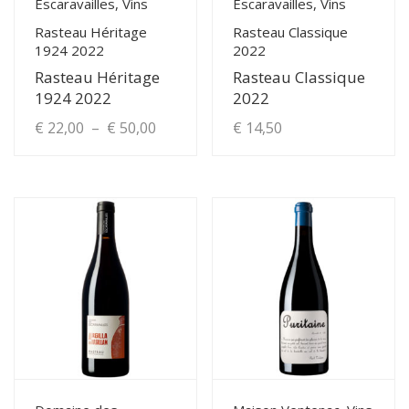
Escaravailles, Vins
Escaravailles, Vins
Rasteau Héritage
Rasteau Classique
1924 2022
2022
Rasteau Héritage
Rasteau Classique
1924 2022
2022
Plage
€
22,00
–
€
50,00
€
14,50
de
Ce
produit
prix :
a
€ 22,00
plusieurs
à
variations.
Les
€ 50,00
options
peuvent
être
choisies
View Details
View Details