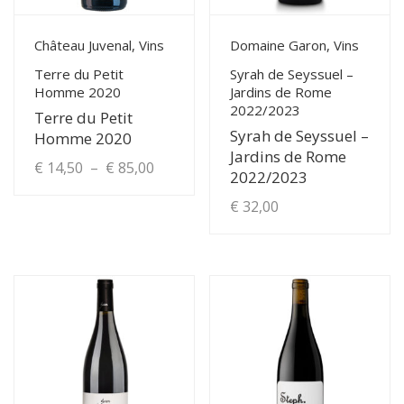
View Details
View Details
Château Juvenal, Vins
Domaine Garon, Vins
Terre du Petit
Syrah de Seyssuel –
Homme 2020
Jardins de Rome
2022/2023
Terre du Petit
Syrah de Seyssuel –
Homme 2020
Jardins de Rome
Plage
€
14,50
–
€
85,00
2022/2023
de
Ce
€
32,00
produit
prix :
a
€ 14,50
plusieurs
à
variations.
Les
€ 85,00
options
peuvent
être