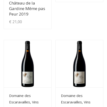
Château de la
de
Ce
Gardine Même pas
produit
prix :
Peur 2019
a
€ 13,00
€
21,00
plusieurs
à
variations.
Les
€ 30,00
options
peuvent
être
choisies
sur
la
page
du
View Details
View Details
produit
Domaine des
Domaine des
Escaravailles, Vins
Escaravailles, Vins