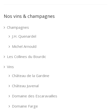
choisies
sur
la
Nos vins & champagnes
page
du
Champagnes
produit
J.H. Quenardel
Michel Arnould
Les Collines du Bourdic
Vins
Château de la Gardine
Château Juvenal
Domaine des Escaravailles
Domaine Farge