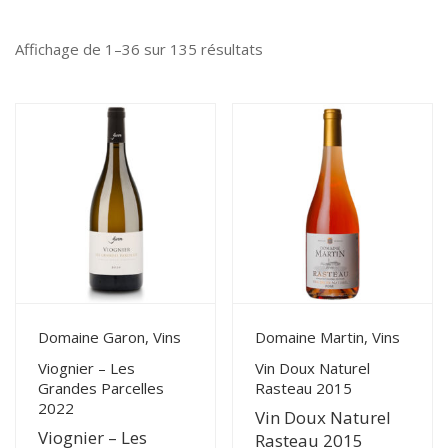
Trié
Affichage de 1–36 sur 135 résultats
du
plus
récent
au
plus
ancien
View Details
View Details
Domaine Garon, Vins
Domaine Martin, Vins
Viognier – Les
Vin Doux Naturel
Grandes Parcelles
Rasteau 2015
2022
Vin Doux Naturel
Viognier – Les
Rasteau 2015