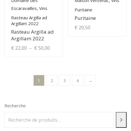
Domaine des
Maison Ventenac, Vins
sur
Escaravailles, Vins
la
Puritaine
page
Rasteau Argilla ad
Puritaine
Argillam 2022
du
€
20,50
Rasteau Argilla ad
produit
Argillam 2022
Plage
€
22,00
–
€
50,00
de
Ce
produit
prix :
a
€ 22,00
1
2
3
4
→
plusieurs
à
variations.
Les
€ 50,00
Recherche
options
peuvent
être