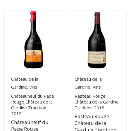
du
plus
récent
au
plus
ancien
View Details
View Details
Château de la
Château de la
Gardine, Vins
Gardine, Vins
Châteauneuf du Pape
Rasteau Rouge
Rouge Château de la
Château de la Gardine
Gardine Tradition
Tradition 2018
2019
Rasteau Rouge
Châteauneuf du
Château de la
Pape Rouge
Gardine Tradition