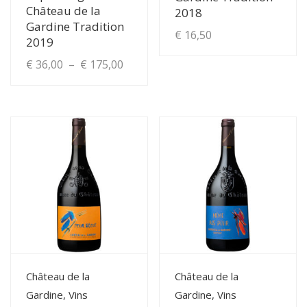
Château de la
2018
Gardine Tradition
€
16,50
2019
Plage
€
36,00
–
€
175,00
de
Ce
produit
prix :
a
€ 36,00
plusieurs
à
variations.
Les
€ 175,00
options
peuvent
être
choisies
View Details
View Details
Château de la
Château de la
sur
Gardine, Vins
Gardine, Vins
la