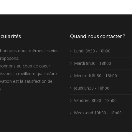
cularités
Quand nous contacter ?
tionnons nous-mêmes les vins
Lundi 8h30 - 18h00
proposons.
Mardi 8h30 - 18h00
ionnons au coup de coeur
ssons la meilleure qualité/prix
Mercredi 8h30 - 18h00
ation est la satisfaction de
Jeudi 8h30 - 18h00
s
Vendredi 8h30 - 18h00
Week-end 10h00 - 18h00