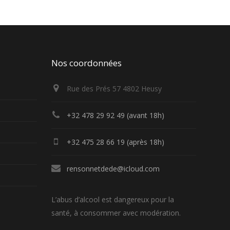
Nos coordonnées
Rue des Prés 57 4802 Heusy
+32 478 29 92 49 (avant 18h)
+32 475 28 66 19 (après 18h)
rensonnetdede@icloud.com
L’abus d’alcool est dangereux pour la
santé, à consommer avec modération.