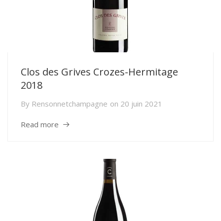
Clos des Grives Crozes-Hermitage
2018
By
Rensonnetchampagne
on
20 juin 2021
Read more