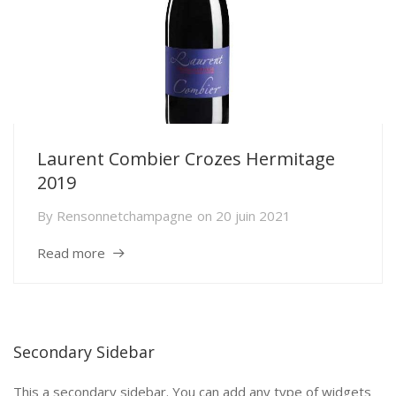
Laurent Combier Crozes Hermitage
2019
By
Rensonnetchampagne
on
20 juin 2021
Read more
Secondary Sidebar
This a secondary sidebar. You can add any type of widgets