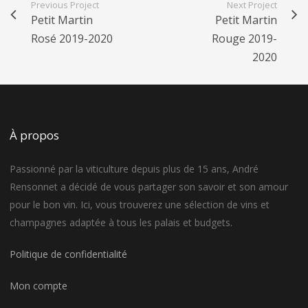
Previous Project
Next Project
Petit Martin
Petit Martin
Rosé 2019-2020
Rouge 2019-
2020
À propos
Passionné par la viticulture depuis plus de 15 ans, André
Rensonnet a décidé de vous partager son savoir et son amour
pour le bon vin. Ici, vous trouverez une sélection de vins et
champagnes adaptée à tous les palais et budgets.
Politique de confidentialité
Mon compte