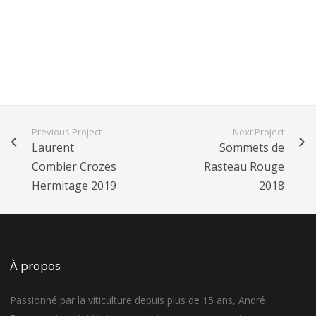
Previous Project
Next Project
Laurent
Sommets de
Combier Crozes
Rasteau Rouge
Hermitage 2019
2018
À propos
Passionné par la viticulture depuis plus de 15 ans, André