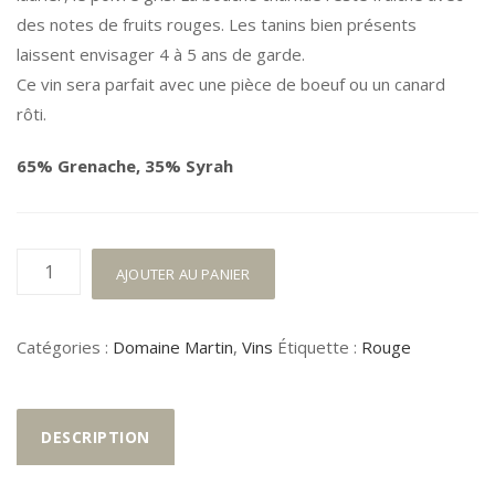
des notes de fruits rouges. Les tanins bien présents
laissent envisager 4 à 5 ans de garde.
Ce vin sera parfait avec une pièce de boeuf ou un canard
rôti.
65% Grenache, 35% Syrah
quantité
AJOUTER AU PANIER
de
Cairanne
Catégories :
Domaine Martin
,
Vins
Étiquette :
Rouge
Rouge
2022
DESCRIPTION