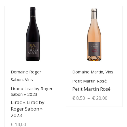
View Details
View Details
Domaine Roger
Domaine Martin, Vins
Sabon, Vins
Petit Martin Rosé
Lirac « Lirac by Roger
Petit Martin Rosé
Sabon » 2023
Plage
€
8,50
–
€
20,00
Lirac « Lirac by
de
Roger Sabon »
Ce
2023
produit
prix :
€
14,00
a