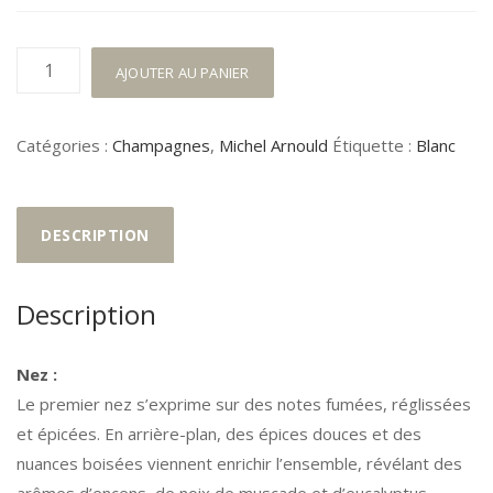
quantité
AJOUTER AU PANIER
de
Causalité
Catégories :
Champagnes
,
Michel Arnould
Étiquette :
Blanc
2012
DESCRIPTION
Description
Nez :
Le premier nez s’exprime sur des notes fumées, réglissées
et épicées. En arrière-plan, des épices douces et des
nuances boisées viennent enrichir l’ensemble, révélant des