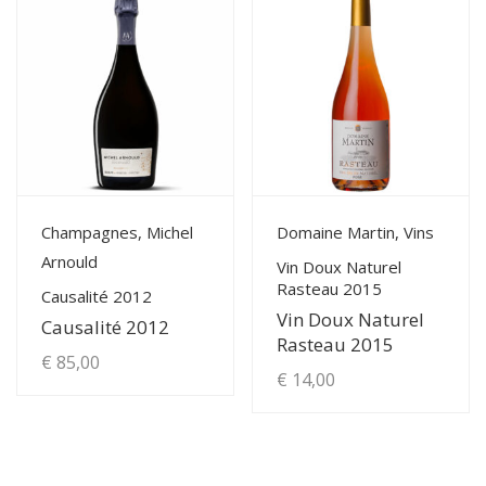
a
a
€ 28,50
€ 15,00
plusieurs
plusieurs
à
à
variations.
variations.
Les
Les
€ 68,00
€ 33,00
options
options
peuvent
peuvent
être
être
choisies
choisies
View Details
View Details
Champagnes, Michel
Domaine Martin, Vins
sur
sur
Arnould
la
la
Vin Doux Naturel
Rasteau 2015
page
page
Causalité 2012
Vin Doux Naturel
du
du
Causalité 2012
Rasteau 2015
produit
produit
€
85,00
€
14,00