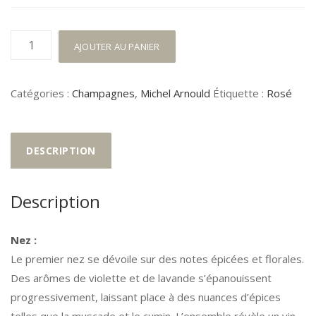
quantité
AJOUTER AU PANIER
de
La
Catégories :
Champagnes
,
Michel Arnould
Étiquette :
Rosé
Saignée
2020
DESCRIPTION
Description
Nez :
Le premier nez se dévoile sur des notes épicées et florales.
Des arômes de violette et de lavande s’épanouissent
progressivement, laissant place à des nuances d’épices