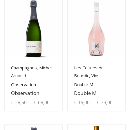
View Details
View Details
Champagnes, Michel
Les Collines du
Arnould
Bourdic, Vins
Observation
Double M
Observation
Double M
Plage
Plage
€
28,50
–
€
68,00
€
15,00
–
€
33,00
de
de
Ce
Ce
produit
produit
prix :
prix :