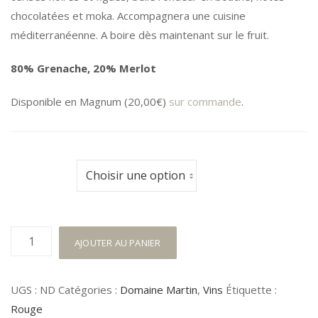
€ 8,50
chocolatées et moka. Accompagnera une cuisine
à
méditerranéenne. A boire dès maintenant sur le fruit.
€ 20,00
80% Grenache, 20% Merlot
Disponible en Magnum (20,00€)
sur commande
.
Contenance
quantité
AJOUTER AU PANIER
de
Petit
UGS :
ND
Catégories :
Domaine Martin
,
Vins
Étiquette :
Martin
Rouge
Rouge