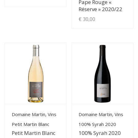
Pape Rouge «
de
Réserve » 2020/22
Ce
produit
€
30,00
prix :
a
€ 11,50
plusieurs
à
variations.
Les
€ 26,00
options
peuvent
être
choisies
sur
la
page
View Details
View Details
Domaine Martin, Vins
Domaine Martin, Vins
du
Petit Martin Blanc
100% Syrah 2020
produit
Petit Martin Blanc
100% Syrah 2020