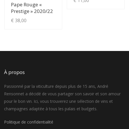
€
11,00
Pape Rouge «
Prestige » 2020/22
€
38,00
À propos
Passionné par la viticulture depuis plus de 15 ans, André
Rensonnet a décidé de vous partager son savoir et son amour
pour le bon vin. Ici, vous trouverez une sélection de vins et
champagnes adaptée à tous les palais et budgets.
Politique de confidentialité