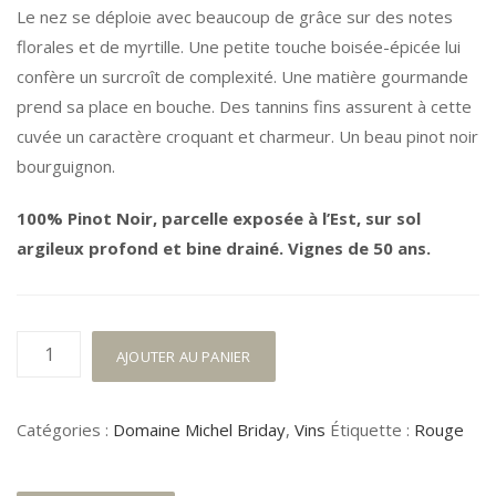
Le nez se déploie avec beaucoup de grâce sur des notes
florales et de myrtille. Une petite touche boisée-épicée lui
confère un surcroît de complexité. Une matière gourmande
prend sa place en bouche. Des tannins fins assurent à cette
cuvée un caractère croquant et charmeur. Un beau pinot noir
bourguignon.
100% Pinot Noir, parcelle exposée à l’Est, sur sol
argileux profond et bine drainé. Vignes de 50 ans.
quantité
AJOUTER AU PANIER
de
Rully
Catégories :
Domaine Michel Briday
,
Vins
Étiquette :
Rouge
1er
Cru
Champs