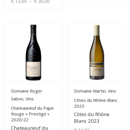
Plage
€
13,00
–
€
30,00
de
Ce
de
Ce
produit
prix :
produit
prix :
a
€ 8,50
a
plusieurs
€ 13,00
à
plusieurs
variations.
à
variations.
Les
€ 20,00
Les
€ 30,00
options
options
peuvent
peuvent
être
être
choisies
choisies
sur
View Details
View Details
Domaine Roger
Domaine Martin, Vins
sur
la
Sabon, Vins
la
Côtes du Rhône Blanc
page
2023
page
Chateauneuf du Pape
du
Rouge « Prestige »
Côtes du Rhône
du
produit
2020/22
Blanc 2023
produit
Chateauneuf du