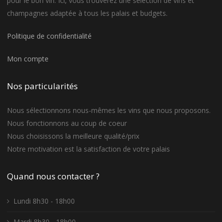
du
pour le bon vin. Ici, vous trouverez une sélection de vins et
champagnes adaptée à tous les palais et budgets.
produit
Politique de confidentialité
Mon compte
Nos particularités
Nous sélectionnons nous-mêmes les vins que nous proposons.
Nous fonctionnons au coup de coeur
Nous choisissons la meilleure qualité/prix
Notre motivation est la satisfaction de votre palais
Quand nous contacter ?
Lundi 8h30 - 18h00
Mardi 8h30 - 18h00