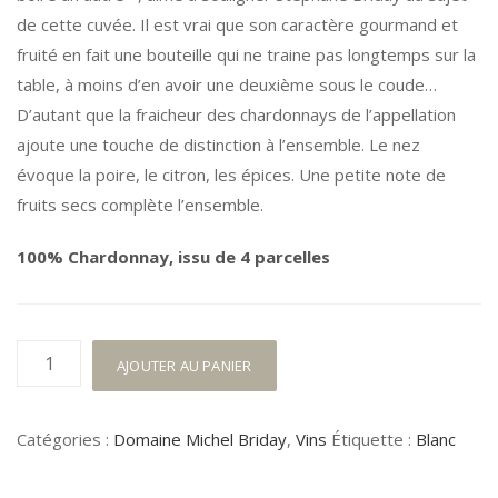
de cette cuvée. Il est vrai que son caractère gourmand et
fruité en fait une bouteille qui ne traine pas longtemps sur la
table, à moins d’en avoir une deuxième sous le coude…
D’autant que la fraicheur des chardonnays de l’appellation
ajoute une touche de distinction à l’ensemble. Le nez
évoque la poire, le citron, les épices. Une petite note de
fruits secs complète l’ensemble.
100% Chardonnay, issu de 4 parcelles
quantité
AJOUTER AU PANIER
de
Rully
Catégories :
Domaine Michel Briday
,
Vins
Étiquette :
Blanc
Blanc
2023