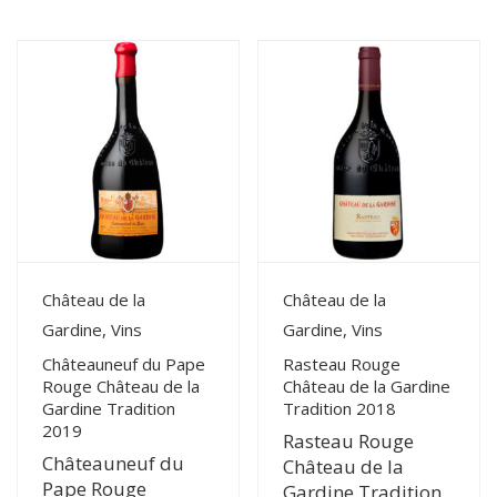
du
plus
récent
au
plus
ancien
View Details
View Details
Château de la
Château de la
Gardine, Vins
Gardine, Vins
Châteauneuf du Pape
Rasteau Rouge
Rouge Château de la
Château de la Gardine
Gardine Tradition
Tradition 2018
2019
Rasteau Rouge
Châteauneuf du
Château de la
Pape Rouge
Gardine Tradition