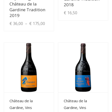
Château de la
2018
Gardine Tradition
€
16,50
2019
Plage
€
36,00
–
€
175,00
de
Ce
produit
prix :
a
€ 36,00
plusieurs
à
variations.
Les
€ 175,00
options
peuvent
être
choisies
View Details
View Details
Château de la
Château de la
sur
Gardine, Vins
Gardine, Vins
la