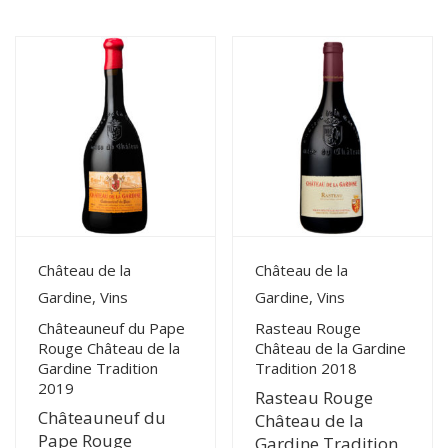
du
plus
récent
au
plus
ancien
View Details
View Details
Château de la
Château de la
Gardine, Vins
Gardine, Vins
Châteauneuf du Pape
Rasteau Rouge
Rouge Château de la
Château de la Gardine
Gardine Tradition
Tradition 2018
2019
Rasteau Rouge
Châteauneuf du
Château de la
Pape Rouge
Gardine Tradition