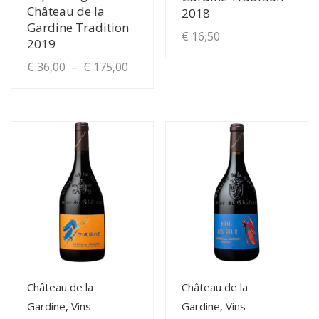
Château de la
2018
Gardine Tradition
€
16,50
2019
Plage
€
36,00
–
€
175,00
de
Ce
produit
prix :
a
€ 36,00
plusieurs
à
variations.
Les
€ 175,00
options
peuvent
être
choisies
View Details
View Details
Château de la
Château de la
sur
Gardine, Vins
Gardine, Vins
la