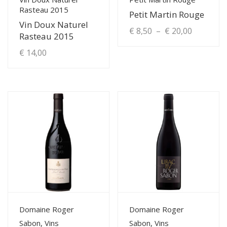
Rasteau 2015
Petit Martin Rouge
Vin Doux Naturel
Plage
€
8,50
–
€
20,00
Rasteau 2015
de
€
14,00
Ce
produit
prix :
a
€ 8,50
plusieurs
à
variations.
Les
€ 20,00
options
peuvent
être
choisies
sur
la
View Details
View Details
Domaine Roger
Domaine Roger
page
Sabon, Vins
Sabon, Vins