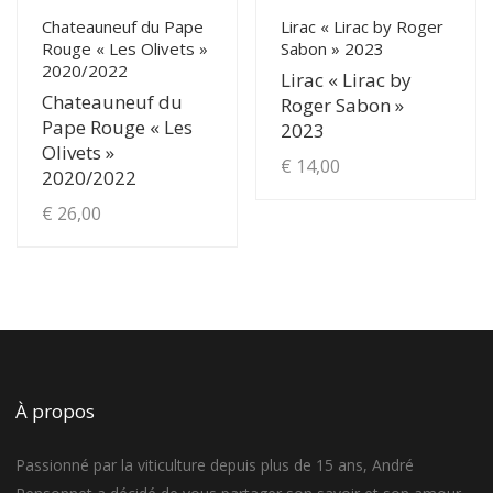
du
Chateauneuf du Pape
Lirac « Lirac by Roger
produit
Rouge « Les Olivets »
Sabon » 2023
2020/2022
Lirac « Lirac by
Chateauneuf du
Roger Sabon »
Pape Rouge « Les
2023
Olivets »
€
14,00
2020/2022
€
26,00
À propos
Passionné par la viticulture depuis plus de 15 ans, André