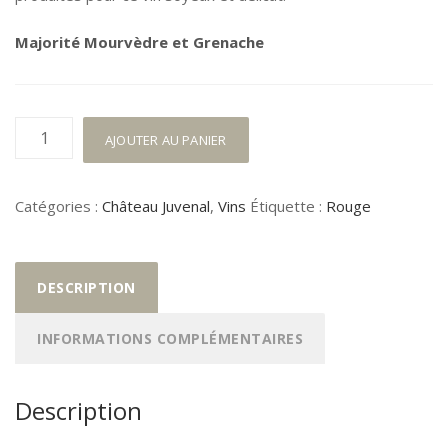
Majorité Mourvèdre et Grenache
quantité
AJOUTER AU PANIER
de
M
Catégories :
Château Juvenal
,
Vins
Étiquette :
Rouge
de
Juvenal
2020
DESCRIPTION
INFORMATIONS COMPLÉMENTAIRES
Description