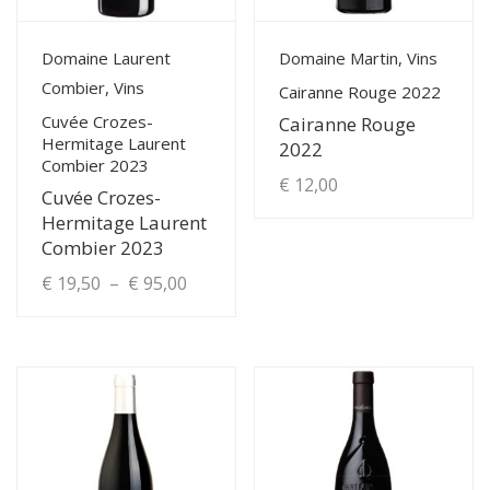
View Details
View Details
Domaine Laurent
Domaine Martin, Vins
Combier, Vins
Cairanne Rouge 2022
Cuvée Crozes-
Cairanne Rouge
Hermitage Laurent
2022
Combier 2023
€
12,00
Cuvée Crozes-
Hermitage Laurent
Combier 2023
Plage
€
19,50
–
€
95,00
de
Ce
produit
prix :
a
€ 19,50
plusieurs
à
variations.
Les
€ 95,00