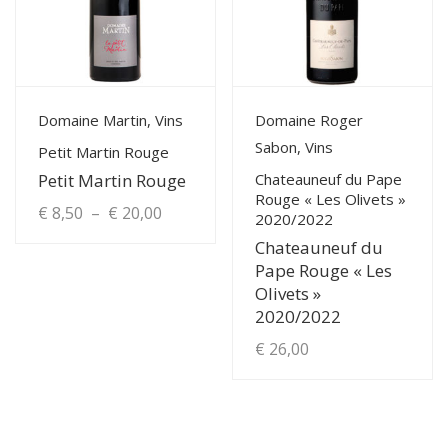
options
peuvent
être
choisies
View Details
View Details
Domaine Martin, Vins
Domaine Roger
sur
Sabon, Vins
la
Petit Martin Rouge
page
Chateauneuf du Pape
Petit Martin Rouge
Rouge « Les Olivets »
du
Plage
€
8,50
–
€
20,00
2020/2022
produit
Chateauneuf du
de
Ce
Pape Rouge « Les
produit
prix :
Olivets »
a
2020/2022
€ 8,50
plusieurs
€
26,00
à
variations.
Les
€ 20,00
options
peuvent