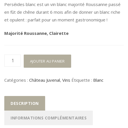
Perséides blanc est un vin blanc majorité Roussanne passé
en fût de chêne durant 6 mois afin de donner un blanc riche
et opulent : parfait pour un moment gastronomique !
Majorité Roussanne, Clairette
quantité
AJOUTER AU PANIER
de
Perséides
Catégories :
Château Juvenal
,
Vins
Étiquette :
Blanc
Blanc
2021/2022
DESCRIPTION
INFORMATIONS COMPLÉMENTAIRES