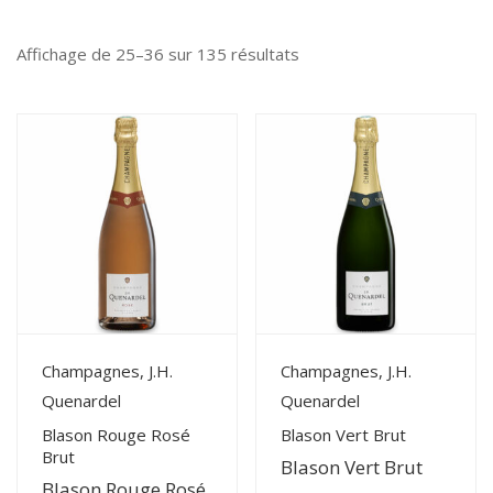
Trié
Affichage de 25–36 sur 135 résultats
du
plus
récent
au
plus
ancien
View Details
View Details
Champagnes, J.H.
Champagnes, J.H.
Quenardel
Quenardel
Blason Rouge Rosé
Blason Vert Brut
Brut
Blason Vert Brut
Blason Rouge Rosé