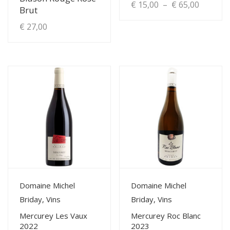
Plage
€
15,00
–
€
65,00
Brut
de
€
27,00
Ce
produit
prix :
a
€ 15,00
plusieurs
à
variations.
Les
€ 65,00
options
peuvent
être
choisies
sur
la
View Details
View Details
Domaine Michel
Domaine Michel
page
Briday, Vins
Briday, Vins
du
Mercurey Les Vaux
Mercurey Roc Blanc
produit
2022
2023