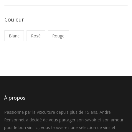
Couleur
Blanc
Rosé
Rouge
À propos
Passionné par la viticulture depuis plus de 15 ans, André
Rensonnet a décidé de vous partager son savoir et son amour
pour le bon vin. Ici, vous trouverez une sélection de vins et